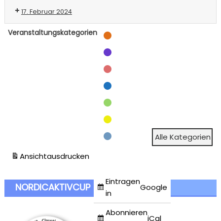
17. Februar 2024
Veranstaltungskategorien
Alpin-Lehrgänge
Alpin-Wettkämpfe
Biathlon-Wettkampf
Langlauf-Wettkämpfe
Schulveranstaltung
Sommer-Biathlon
Verband
Alle Kategorien
Ansicht
ausdrucken
Eintragen
NORDICAKTIVCUP
Google
in
Abonnieren
iCal