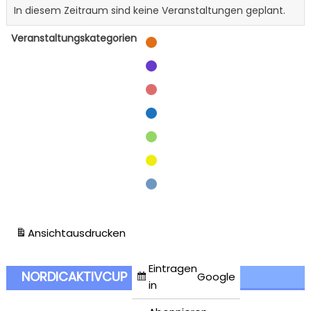
In diesem Zeitraum sind keine Veranstaltungen geplant.
Veranstaltungskategorien
Alpin-Lehrgänge
Alpin-Wettkämpfe
Biathlon-Wettkampf
Langlauf-Wettkämpfe
Schulveranstaltung
Sommer-Biathlon
Verband
Alle Kategorien
Ansicht
ausdrucken
Eintragen
NORDICAKTIVCUP
Google
in