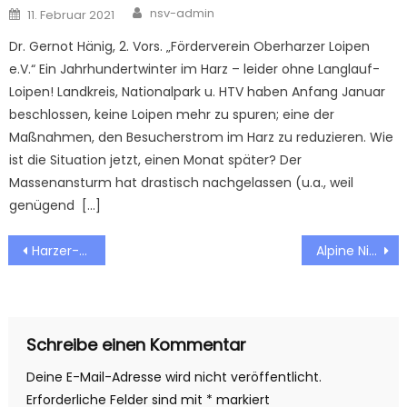
Author
Posted
nsv-admin
11. Februar 2021
on
Dr. Gernot Hänig, 2. Vors. „Förderverein Oberharzer Loipen
e.V.“ Ein Jahrhundertwinter im Harz – leider ohne Langlauf-
Loipen! Landkreis, Nationalpark u. HTV haben Anfang Januar
beschlossen, keine Loipen mehr zu spuren; eine der
Maßnahmen, den Besucherstrom im Harz zu reduzieren. Wie
ist die Situation jetzt, einen Monat später? Der
Massenansturm hat drastisch nachgelassen (u.a., weil
genügend […]
Beitragsnavigation
Harzer-Zwergen-Cup startet am 25. & 26.01.25
Alpine Niedersachsen überragen
Schreibe einen Kommentar
Deine E-Mail-Adresse wird nicht veröffentlicht.
Erforderliche Felder sind mit
*
markiert