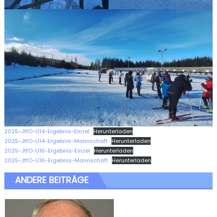
2025-JtfO-U14-Ergebnis-Einzel
Herunterladen
2025-JtfO-U14-Ergebnis-Mannschaft
Herunterladen
2025-JtfO-U16-Ergebnis-Einzel
Herunterladen
2025-JtfO-U16-Ergebnis-Mannschaft
Herunterladen
ANDERE BEITRÄGE