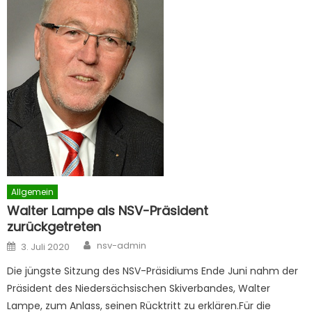
Allgemein
Walter Lampe als NSV-Präsident
zurückgetreten
Author
Posted
nsv-admin
3. Juli 2020
on
Die jüngste Sitzung des NSV-Präsidiums Ende Juni nahm der
Präsident des Niedersächsischen Skiverbandes, Walter
Lampe, zum Anlass, seinen Rücktritt zu erklären.Für die