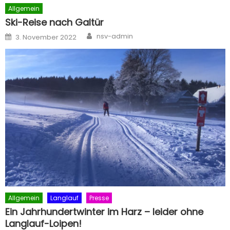
Allgemein
Ski-Reise nach Galtür
Author
Posted
nsv-admin
3. November 2022
on
Allgemein
Langlauf
Presse
Ein Jahrhundertwinter im Harz – leider ohne
Langlauf-Loipen!